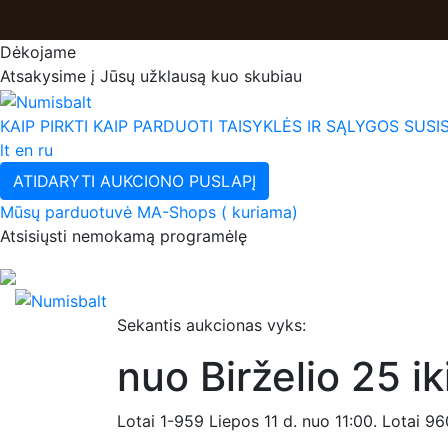
Dėkojame
Atsakysime į Jūsų užklausą kuo skubiau
KAIP PIRKTI
KAIP PARDUOTI
TAISYKLĖS IR SĄLYGOS
SUSIS
lt
en
ru
ATIDARYTI AUKCIONO PUSLAPĮ
Mūsų parduotuvė MA-Shops ( kuriama)
Atsisiųsti nemokamą programėlę
Sekantis aukcionas vyks:
nuo Birželio 25 ik
Lotai 1-959 Liepos 11 d. nuo 11:00. Lotai 96