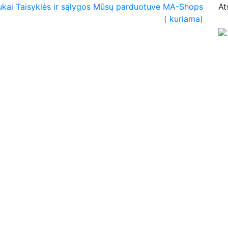
ukai
Taisyklės ir sąlygos
Mūsų parduotuvė MA-Shops
At
( kuriama)