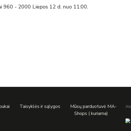
ai 960 - 2000 Liepos 12 d. nuo 11:00.
apukai
Taisyklės ir sąlygos
Mūsų parduotuvė MA-
At
Shops ( kuriama)