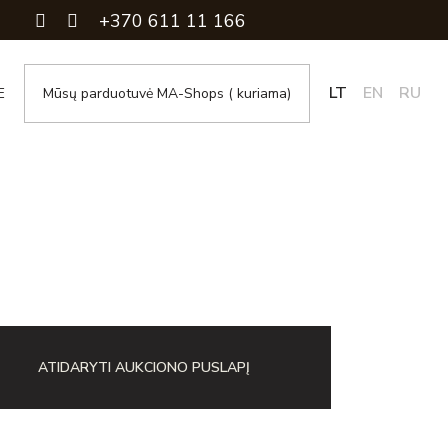
+370 611 11 166
LT
EN
RU
E
Mūsų parduotuvė MA-Shops ( kuriama)
ATIDARYTI AUKCIONO PUSLAPĮ