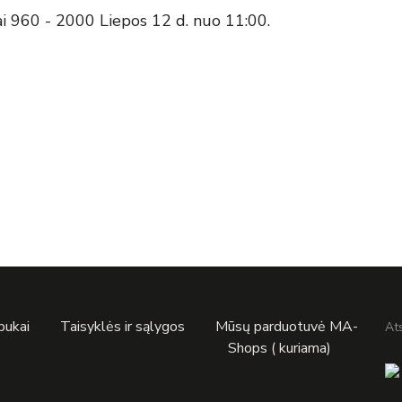
ai 960 - 2000 Liepos 12 d. nuo 11:00.
apukai
Taisyklės ir sąlygos
Mūsų parduotuvė MA-
At
Shops ( kuriama)