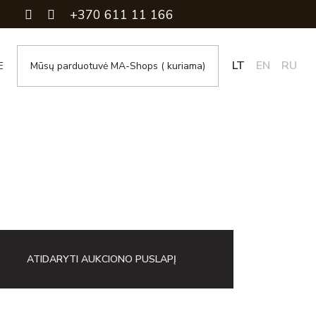
+370 611 11 166
LT
EN
RU
E
Mūsų parduotuvė MA-Shops ( kuriama)
ATIDARYTI AUKCIONO PUSLAPĮ