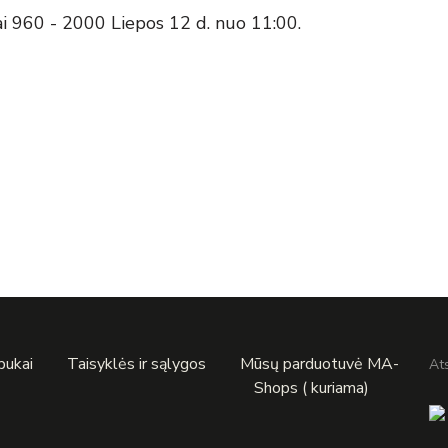
ai 960 - 2000 Liepos 12 d. nuo 11:00.
apukai
Taisyklės ir sąlygos
Mūsų parduotuvė MA-
At
Shops ( kuriama)