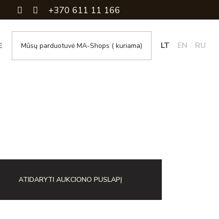
+370 611 11 166
LT
EN
RU
E
Mūsų parduotuvė MA-Shops ( kuriama)
ATIDARYTI AUKCIONO PUSLAPĮ