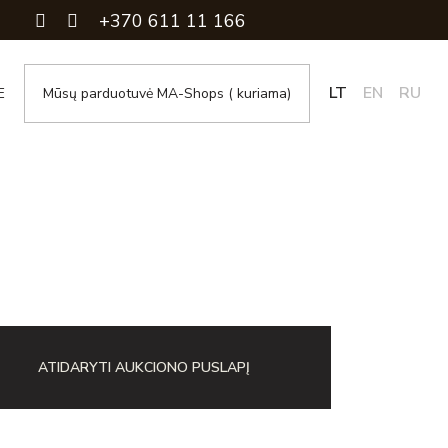
+370 611 11 166
LT
EN
RU
E
Mūsų parduotuvė MA-Shops ( kuriama)
ATIDARYTI AUKCIONO PUSLAPĮ