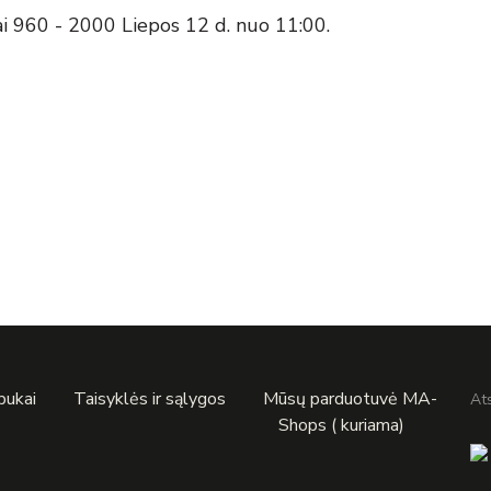
ai 960 - 2000 Liepos 12 d. nuo 11:00.
apukai
Taisyklės ir sąlygos
Mūsų parduotuvė MA-
At
Shops ( kuriama)