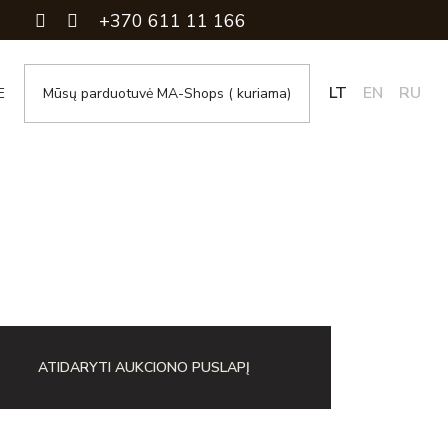
+370 611 11 166
LT
EN
RU
E
Mūsų parduotuvė MA-Shops ( kuriama)
ATIDARYTI AUKCIONO PUSLAPĮ