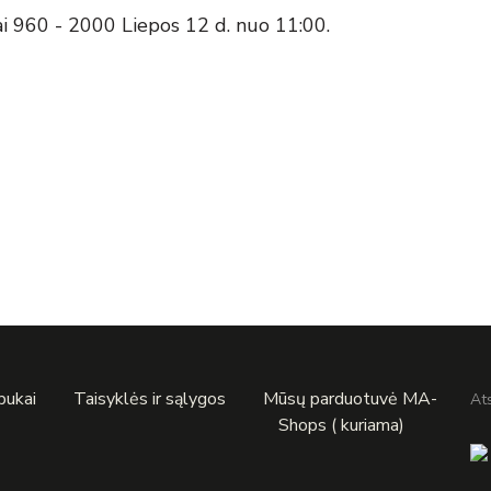
ai 960 - 2000 Liepos 12 d. nuo 11:00.
apukai
Taisyklės ir sąlygos
Mūsų parduotuvė MA-
At
Shops ( kuriama)